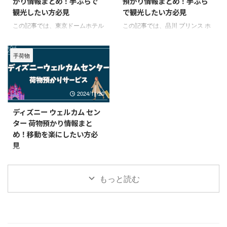
かり情報まとめ！手ぶらで
預かり情報まとめ！手ぶら
もに1階のベルデスクで荷物の預
ビスを行っていませんでしたが、
観光したい方必見
で観光したい方必見
かりサービスを行っています。
ホテルに確認したところ、現在は
新横浜プリンスホテルのアクセス
荷物預かりのサービスを行ってい
この記事では、東京ドームホテル
この記事では、品川 プリンス ホ
＆概要 住所〒222-8533神奈川県
ます。 新横浜国際ホテルのアク
の荷物預かりについてご紹介しま
テルの荷物預かりについてご紹介
横浜市港北区新横浜3-4アクセス
セス＆概要 住所〒222-0033神奈
す。 『チェックイン前後に荷物
します。 『チェックイン前後に
【新横浜駅より徒歩2分】東海道
川県横浜市港北区新横浜3-18-1ア
手荷物
を預けて身軽に移動したい！』と
荷物を預けて身軽に移動した
新幹線、JR線、横浜市営 ...
クセスJR新横浜 ...
いう方はぜひ参考にしてみてくだ
い！』という方はぜひ参考にして
さい！ 東京ドームホテルの荷物
みてください！ 品川 プリンス ホ
預かり情報まとめ 荷物預かりサ
テルの荷物預かり情報まとめ 荷
2024/11/20
ービス〇（チェックイン前後）料
物預かりサービス〇（チェックイ
金無料 東京ドームホテルでは、
ン前後）料金無料 品川プリンス
ディズニー ウェルカム セン
チェックイン前とチェックアウト
ホテルでは、チェックイン前とチ
ター 荷物預かり情報まと
後であれば、1F ベルキャプテン
ェックアウト後であれば、メイン
め！移動を楽にしたい方必
デスクで無料で荷物を預けること
タワー1階の「荷物預かりカウン
見
ができます。 イベント開催日な
ター」を無料で利用することがで
どによっては、チェックインに1
きます。 基本的に、全タワーの
この記事では、舞浜駅近くにある
時間30分から2時間かかることも
荷物をメインタワーで預かること
「東京ディズニーリゾート・ウェ
もっと読む
あり、荷物を預ける時も混雑が予
になっているので、時間帯によっ
ルカムセンター」の荷物預かりサ
想されます。 荷物を預ける ...
ては、荷物を預けるのに30 ...
ービスにについてご紹介します。
ディズニーホテルやオフィシャル
ホテルに宿泊するゲストにとって
も便利な施設です。 『チェック