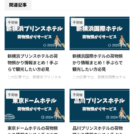
関連記事
手荷物
手荷物
2025/4/22
2025/4/22
新横浜プリンスホテルの荷
新横浜国際ホテルの荷物預
物預かり情報まとめ！手ぶ
かり情報まとめ！手ぶらで
らで観光したい方必見
観光したい方必見
この記事では、新横浜プリンスホ
この記事では、新横浜国際ホテル
テルの荷物預かりについてご紹介
の荷物預かりについてご紹介しま
します。 『チェックイン前後に
す。 『チェックイン前後に荷物
手荷物
手荷物
荷物を預けて身軽に移動した
を預けて身軽に移動したい！』と
い！』という方はぜひ参考にして
いう方はぜひ参考にしてみてくだ
みてください！ 新横浜プリンス
さい！ 新横浜国際ホテルの荷物
ホテルの荷物預かり情報まとめ
預かり情報まとめ 荷物預かりサ
2024/11/20
2024/11/20
荷物預かりサービス〇料金無料
ービスチェックイン前／チェック
新横浜プリンスホテルでは、チェ
アウト後料金ー 新横浜国際ホテ
東京ドームホテルの荷物預
品川プリンスホテルの荷物
ックイン前とチェックアウト後と
ルでは、以前は荷物の預かりサー