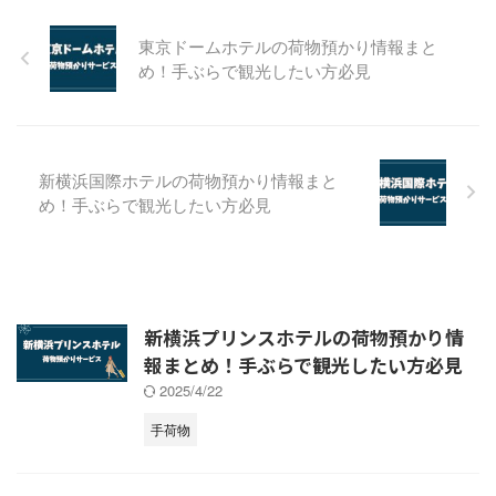
イン前後に荷物を預けて身軽に移
動したい！』という方はぜひ参考
東京ドームホテルの荷物預かり情報まと
にしてください。 ディズニー ウ
め！手ぶらで観光したい方必見
ェルカム センター 荷物預かり情
報まとめ！ 荷物預かりサービス
ホテル間のバゲッジデリバリーサ
ービス料金チェックイン当日：無
料チェックアウト日：有料 「東
新横浜国際ホテルの荷物預かり情報まと
京ディズニーリゾート・ウェルカ
め！手ぶらで観光したい方必見
ムセンター」は、JR舞浜 ...
新横浜プリンスホテルの荷物預かり情
報まとめ！手ぶらで観光したい方必見
2025/4/22
手荷物